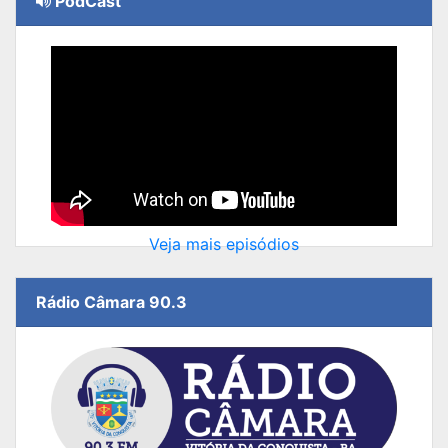
PodCast
Veja mais episódios
Rádio Câmara 90.3