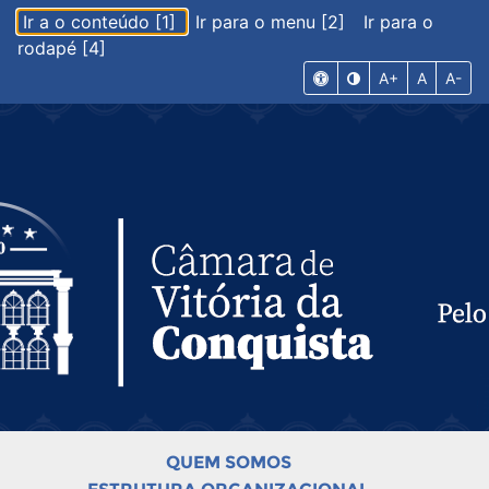
Ir a o conteúdo [1]
Ir para o menu [2]
Ir para o
rodapé [4]
A+
A
A-
QUEM SOMOS