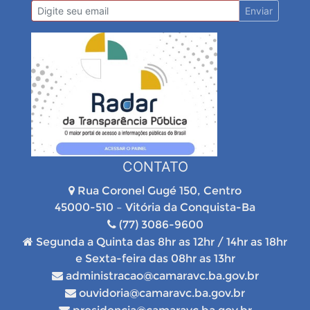
Enviar
CONTATO
Rua Coronel Gugé 150, Centro
45000-510 – Vitória da Conquista-Ba
(77) 3086-9600
Segunda a Quinta das 8hr as 12hr / 14hr as 18hr
e Sexta-feira das 08hr as 13hr
administracao@camaravc.ba.gov.br
ouvidoria@camaravc.ba.gov.br