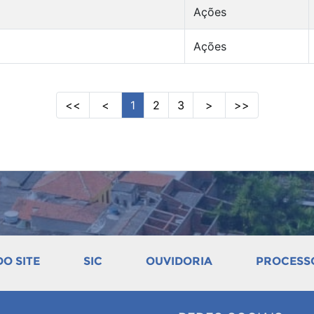
Ações
Ações
<<
<
1
2
3
>
>>
O SITE
SIC
OUVIDORIA
PROCESSO