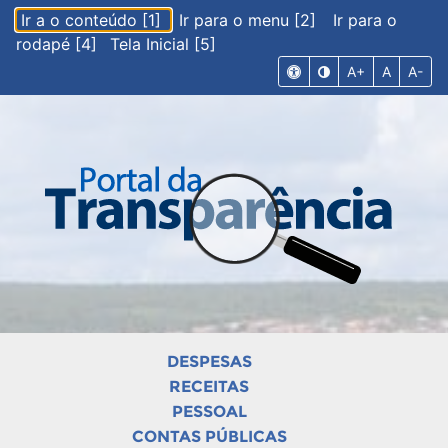
Ir a o conteúdo [1]
Ir para o menu [2]
Ir para o
rodapé [4]
Tela Inicial [5]
A+
A
A-
DESPESAS
RECEITAS
PESSOAL
CONTAS PÚBLICAS