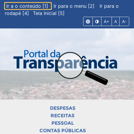
Ir a o conteúdo [1]
Ir para o menu [2]
Ir para o
rodapé [4]
Tela Inicial [5]
A+
A
A-
DESPESAS
RECEITAS
PESSOAL
CONTAS PÚBLICAS