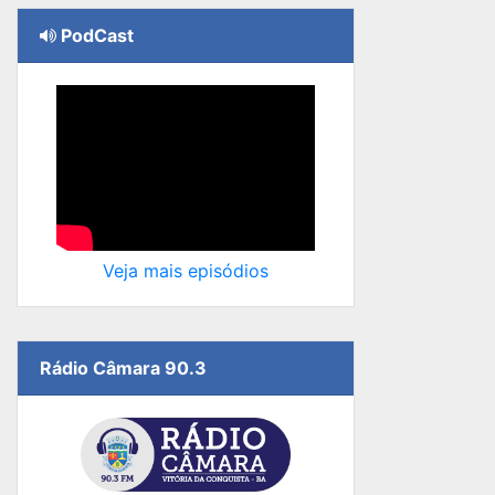
PodCast
Veja mais episódios
Rádio Câmara 90.3