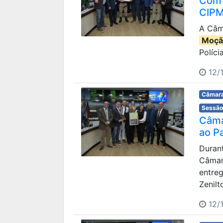
Com 
CIPM
A Câm
Moçã
Políci
12/
Câmara
Sessão
Câma
ao P
Durant
Câmara
entreg
Zenilt
12/