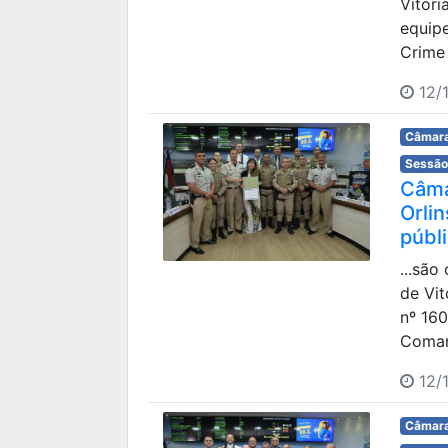
Vitór
equip
Crime
12/1
Câmara
Sessão
Câma
Orli
públ
...são
de Vi
nº 16
Coman
12/1
Câmara