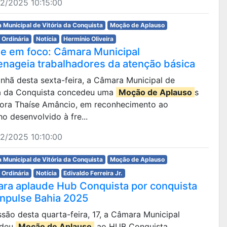
2/2025 10:15:00
 Municipal de Vitória da Conquista
Moção de Aplauso
 Ordinária
Notícia
Hermínio Oliveira
e em foco: Câmara Municipal
nageia trabalhadores da atenção básica
nhã desta sexta-feira, a Câmara Municipal de
ia da Conquista concedeu uma
Moção de Aplauso
s
tora Thaíse Amâncio, em reconhecimento ao
ho desenvolvido à fre...
2/2025 10:10:00
 Municipal de Vitória da Conquista
Moção de Aplauso
 Ordinária
Notícia
Edivaldo Ferreira Jr.
ra aplaude Hub Conquista por conquista
nnpulse Bahia 2025
são desta quarta-feira, 17, a Câmara Municipal
edeu
Moção de Aplauso
ao HUB Conquista,