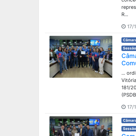
repre
R...
17/
Câmara
Sessão
Câma
Comu
... or
Vitór
181/20
(PSDB)
17/
Câmara
Sessão