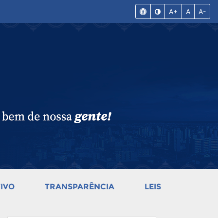
A+
A
A-
IVO
TRANSPARÊNCIA
LEIS