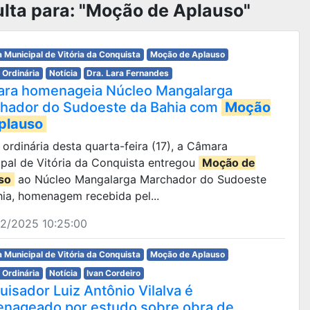
lta para: "Moção de Aplauso"
 Municipal de Vitória da Conquista
Moção de Aplauso
 Ordinária
Notícia
Dra. Lara Fernandes
ra homenageia Núcleo Mangalarga
hador do Sudoeste da Bahia com
Moção
plauso
o ordinária desta quarta-feira (17), a Câmara
ipal de Vitória da Conquista entregou
Moção de
so
ao Núcleo Mangalarga Marchador do Sudoeste
ia, homenagem recebida pel...
12/2025 10:25:00
 Municipal de Vitória da Conquista
Moção de Aplauso
 Ordinária
Notícia
Ivan Cordeiro
uisador Luiz Antônio Vilalva é
nageado por estudo sobre obra de