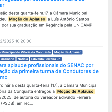
ar
são desta quarta-feira,17, a Câmara Municipal
edeu
Moção de Aplauso
a Luís Antônio Santos
va por sua graduação em Regência pela UNICAMP
12/2025 10:20:00
 Municipal de Vitória da Conquista
Moção de Aplauso
 Ordinária
Notícia
Edivaldo Ferreira Jr.
ra aplaude profissionais do SENAC por
ação da primeira turma de Condutores de
smo
ordinária desta quarta-feira (17), a Câmara Municipal
tória da Conquista entregou a
Moção de Aplauso
/2025, de autoria do vereador Edivaldo Ferreira
 (PSDB), em rec...