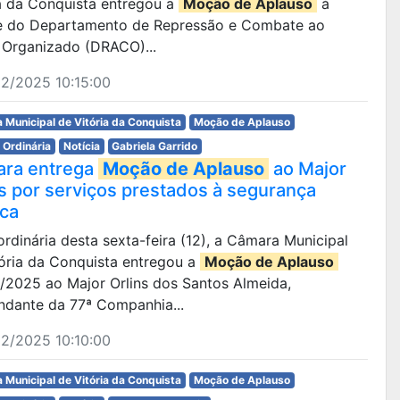
ia da Conquista entregou a
Moção de Aplauso
à
e do Departamento de Repressão e Combate ao
 Organizado (DRACO)...
2/2025 10:15:00
 Municipal de Vitória da Conquista
Moção de Aplauso
 Ordinária
Notícia
Gabriela Garrido
ra entrega
Moção de Aplauso
ao Major
ns por serviços prestados à segurança
ica
 ordinária desta sexta-feira (12), a Câmara Municipal
tória da Conquista entregou a
Moção de Aplauso
0/2025 ao Major Orlins dos Santos Almeida,
dante da 77ª Companhia...
2/2025 10:10:00
 Municipal de Vitória da Conquista
Moção de Aplauso