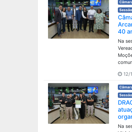
Câmara
Sessão
Câma
Arca
40 a
Na ses
Verea
Moçõe
comuni
12/
Câmara
Sessão
DRA
atua
orga
Na ses