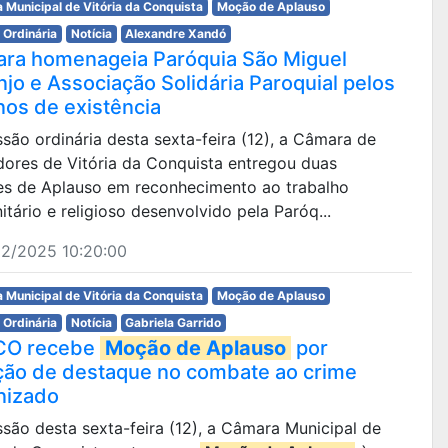
 Municipal de Vitória da Conquista
Moção de Aplauso
 Ordinária
Notícia
Alexandre Xandó
ra homenageia Paróquia São Miguel
njo e Associação Solidária Paroquial pelos
nos de existência
são ordinária desta sexta-feira (12), a Câmara de
dores de Vitória da Conquista entregou duas
s de Aplauso em reconhecimento ao trabalho
tário e religioso desenvolvido pela Paróq...
12/2025 10:20:00
 Municipal de Vitória da Conquista
Moção de Aplauso
 Ordinária
Notícia
Gabriela Garrido
CO recebe
Moção de Aplauso
por
ção de destaque no combate ao crime
nizado
são desta sexta-feira (12), a Câmara Municipal de