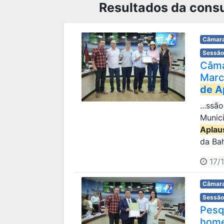
Resultados da consu
Câmara
Sessão
Câma
Marc
de A
...ssã
Munic
Aplau
da Bah
17/
Câmara
Sessão
Pesq
home