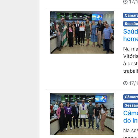
17/1
Câmara
Sessão
Saúd
home
Na ma
Vitór
à ges
trabal
17/1
Câmara
Sessão
Câma
do I
Na ses
conc