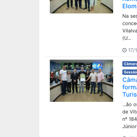
Elom
Na ses
conc
Vilal
(U...
17/
Câmara
Sessão
Câma
form
Turi
...ão 
de Vi
nº 184
Júnior