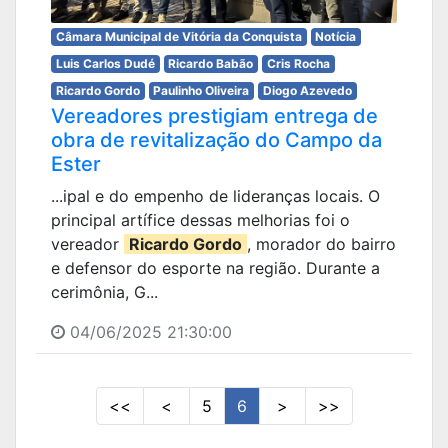
Câmara Municipal de Vitória da Conquista
Notícia
Luis Carlos Dudé
Ricardo Babão
Cris Rocha
Ricardo Gordo
Paulinho Oliveira
Diogo Azevedo
Vereadores prestigiam entrega de
obra de revitalização do Campo da
Ester
...ipal e do empenho de lideranças locais. O
principal artífice dessas melhorias foi o
vereador
Ricardo Gordo
, morador do bairro
e defensor do esporte na região. Durante a
cerimônia, G...
04/06/2025 21:30:00
<<
<
5
6
>
>>