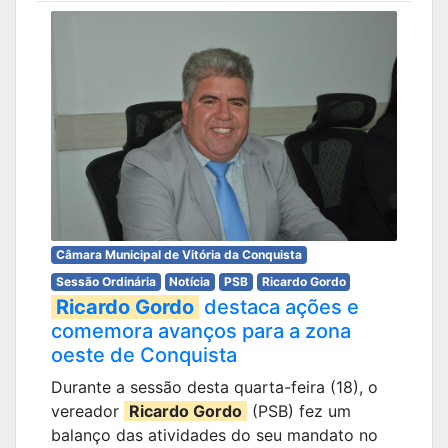
Câmara Municipal de Vitória da Conquista
Sessão Ordinária
Notícia
PSB
Ricardo Gordo
Ricardo Gordo
destaca ações e
comemora avanços para a zona
oeste de Conquista
Durante a sessão desta quarta-feira (18), o
vereador
Ricardo Gordo
(PSB) fez um
balanço das atividades do seu mandato no