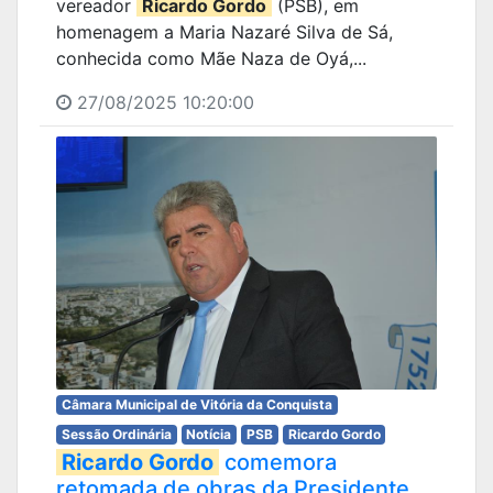
vereador
Ricardo Gordo
(PSB), em
homenagem a Maria Nazaré Silva de Sá,
conhecida como Mãe Naza de Oyá,...
27/08/2025 10:20:00
Câmara Municipal de Vitória da Conquista
Sessão Ordinária
Notícia
PSB
Ricardo Gordo
Ricardo Gordo
comemora
retomada de obras da Presidente