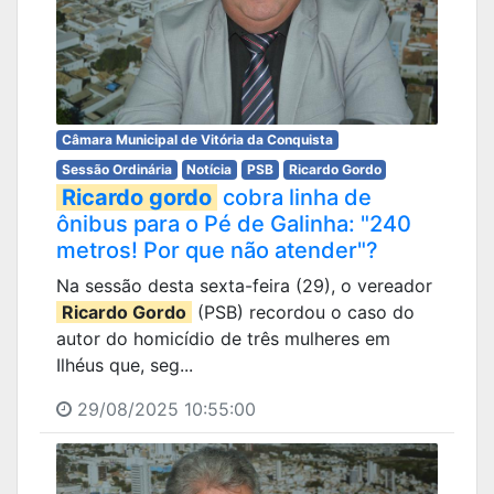
Câmara Municipal de Vitória da Conquista
Sessão Ordinária
Notícia
PSB
Ricardo Gordo
Ricardo gordo
cobra linha de
ônibus para o Pé de Galinha: "240
metros! Por que não atender"?
Na sessão desta sexta-feira (29), o vereador
Ricardo Gordo
(PSB) recordou o caso do
autor do homicídio de três mulheres em
Ilhéus que, seg...
29/08/2025 10:55:00