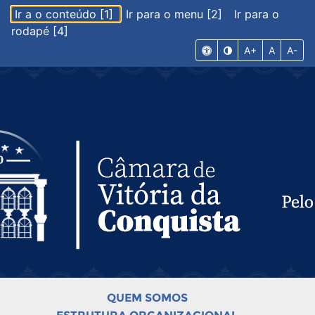
Ir a o conteúdo [1]
Ir para o menu [2]
Ir para o
rodapé [4]
A+
A
A-
QUEM SOMOS