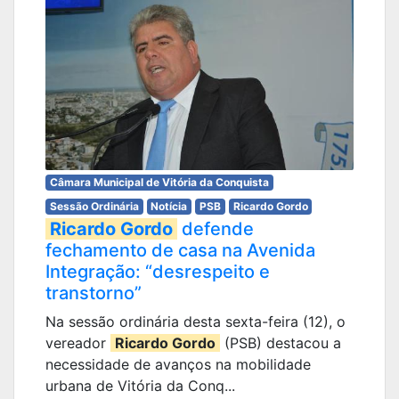
Câmara Municipal de Vitória da Conquista
Sessão Ordinária
Notícia
PSB
Ricardo Gordo
Ricardo Gordo
defende
fechamento de casa na Avenida
Integração: “desrespeito e
transtorno”
Na sessão ordinária desta sexta-feira (12), o
vereador
Ricardo Gordo
(PSB) destacou a
necessidade de avanços na mobilidade
urbana de Vitória da Conq...