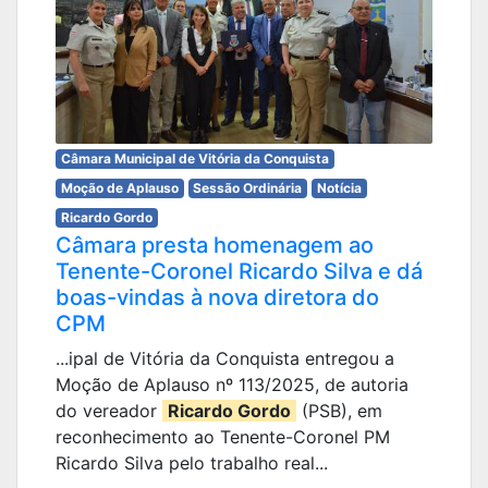
Câmara Municipal de Vitória da Conquista
Moção de Aplauso
Sessão Ordinária
Notícia
Ricardo Gordo
Câmara presta homenagem ao
Tenente-Coronel Ricardo Silva e dá
boas-vindas à nova diretora do
CPM
...ipal de Vitória da Conquista entregou a
Moção de Aplauso nº 113/2025, de autoria
do vereador
Ricardo Gordo
(PSB), em
reconhecimento ao Tenente-Coronel PM
Ricardo Silva pelo trabalho real...