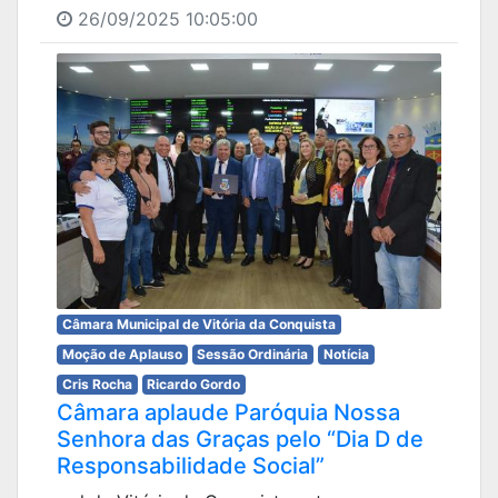
26/09/2025 10:05:00
Câmara Municipal de Vitória da Conquista
Moção de Aplauso
Sessão Ordinária
Notícia
Cris Rocha
Ricardo Gordo
Câmara aplaude Paróquia Nossa
Senhora das Graças pelo “Dia D de
Responsabilidade Social”