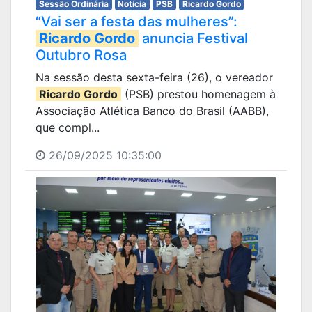
Sessão Ordinária
Notícia
PSB
Ricardo Gordo
“Vai ser a festa das mulheres”:
Ricardo Gordo
anuncia Festival
Outubro Rosa
Na sessão desta sexta-feira (26), o vereador
Ricardo Gordo
(PSB) prestou homenagem à
Associação Atlética Banco do Brasil (AABB),
que compl...
26/09/2025 10:35:00