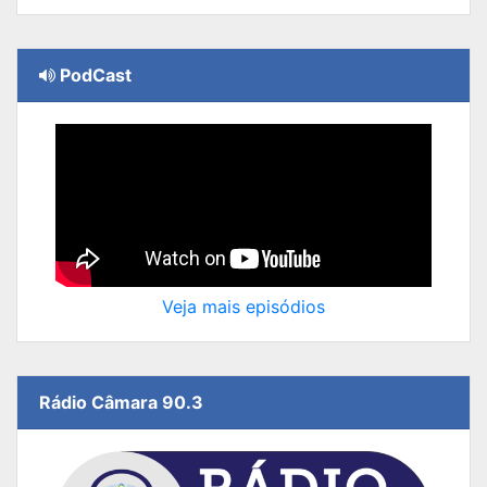
PodCast
Veja mais episódios
Rádio Câmara 90.3