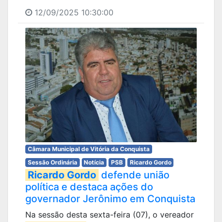
12/09/2025 10:30:00
Câmara Municipal de Vitória da Conquista
Sessão Ordinária
Notícia
PSB
Ricardo Gordo
Ricardo Gordo
defende união
política e destaca ações do
governador Jerônimo em Conquista
Na sessão desta sexta-feira (07), o vereador