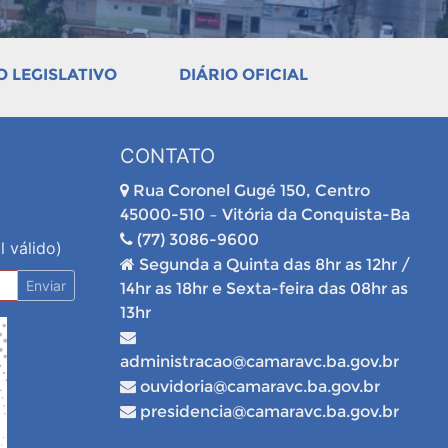
 LEGISLATIVO
DIÁRIO OFICIAL
CONTATO
Rua Coronel Gugé 150, Centro
45000-510 – Vitória da Conquista-Ba
(77) 3086-9600
l válido)
Segunda a Quinta das 8hr as 12hr /
Enviar
14hr as 18hr e Sexta-feira das 08hr as
13hr
administracao@camaravc.ba.gov.br
ouvidoria@camaravc.ba.gov.br
presidencia@camaravc.ba.gov.br