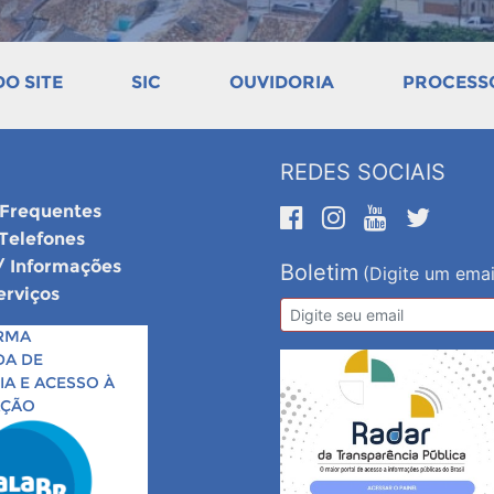
O SITE
SIC
OUVIDORIA
PROCESSO
REDES SOCIAIS
 Frequentes
 Telefones
/ Informações
Boletim
(Digite um emai
erviços
RMA
DA DE
A E ACESSO À
AÇÃO