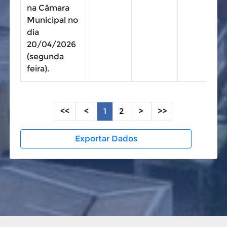
na Câmara
Municipal no
dia
20/04/2026
(segunda
feira).
<<
<
1
2
>
>>
Exportar Dados