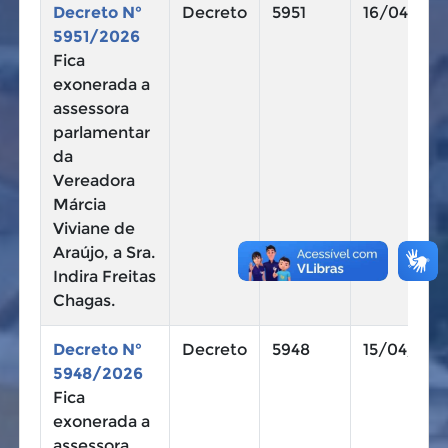
Decreto N°
Decreto
5951
16/04/202
5951/2026
Fica
exonerada a
assessora
parlamentar
da
Vereadora
Márcia
Viviane de
Araújo, a Sra.
Indira Freitas
Chagas.
Decreto N°
Decreto
5948
15/04/202
5948/2026
Fica
exonerada a
assessora