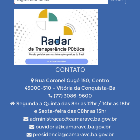
CONTATO
Rua Coronel Gugé 150, Centro
45000-510 – Vitória da Conquista-Ba
(77) 3086-9600
Segunda a Quinta das 8hr as 12hr / 14hr as 18hr
e Sexta-feira das 08hr as 13hr
administracao@camaravc.ba.gov.br
ouvidoria@camaravc.ba.gov.br
presidencia@camaravc.ba.gov.br