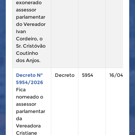
exonerado
assessor
parlamentar
do Vereador
Ivan
Cordeiro, o
Sr. Cristóvão
Coutinho
dos Anjos.
Decreto N°
Decreto
5954
16/04/202
5954/2026
Fica
nomeado o
assessor
parlamentar
da
Vereadora
Cristiane