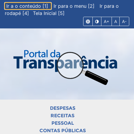
Ir a o conteúdo [1]
Ir para o menu [2]
Ir para o
rodapé [4]
Tela Inicial [5]
A+
A
A-
DESPESAS
RECEITAS
PESSOAL
CONTAS PÚBLICAS