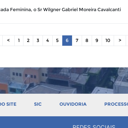
da Feminina, o Sr Wilgner Gabriel Moreira Cavalcanti
<
1
2
3
4
5
6
7
8
9
10
>
O SITE
SIC
OUVIDORIA
PROCESSO
REDES SOCIAIS