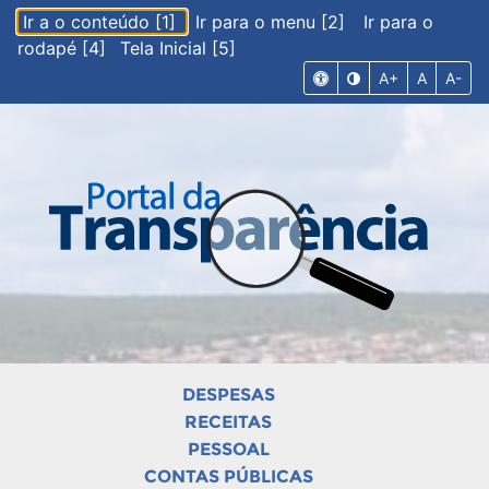
Ir a o conteúdo [1]
Ir para o menu [2]
Ir para o
rodapé [4]
Tela Inicial [5]
A+
A
A-
DESPESAS
RECEITAS
PESSOAL
CONTAS PÚBLICAS