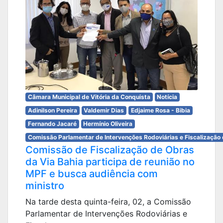
Câmara Municipal de Vitória da Conquista
Notícia
Adinilson Pereira
Valdemir Dias
Edjaime Rosa - Bibia
Fernando Jacaré
Hermínio Oliveira
Comissão Parlamentar de Intervenções Rodoviárias e Fiscalização 
Comissão de Fiscalização de Obras
da Via Bahia participa de reunião no
MPF e busca audiência com
ministro
Na tarde desta quinta-feira, 02, a Comissão
Parlamentar de Intervenções Rodoviárias e