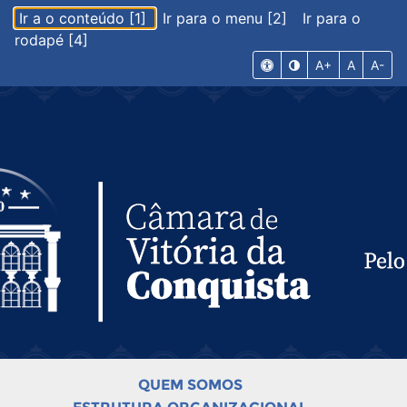
Ir a o conteúdo [1]
Ir para o menu [2]
Ir para o
rodapé [4]
A+
A
A-
QUEM SOMOS