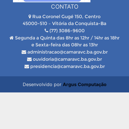
CONTATO
Rua Coronel Gugé 150, Centro
45000-510 – Vitória da Conquista-Ba
(77) 3086-9600
Segunda a Quinta das 8hr as 12hr / 14hr as 18hr
e Sexta-feira das 08hr as 13hr
administracao@camaravc.ba.gov.br
ouvidoria@camaravc.ba.gov.br
presidencia@camaravc.ba.gov.br
Desenvolvido por
Argus Computação