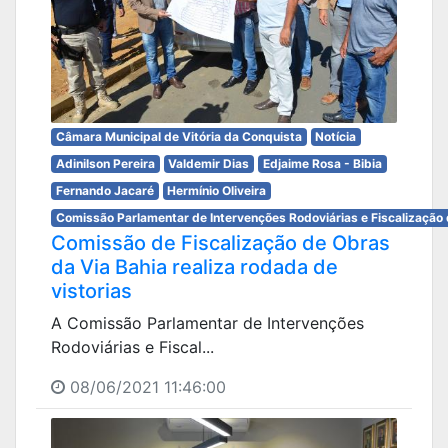
Câmara Municipal de Vitória da Conquista
Notícia
Adinilson Pereira
Valdemir Dias
Edjaime Rosa - Bibia
Fernando Jacaré
Hermínio Oliveira
Comissão Parlamentar de Intervenções Rodoviárias e Fiscalização 
Comissão de Fiscalização de Obras
da Via Bahia realiza rodada de
vistorias
A Comissão Parlamentar de Intervenções
Rodoviárias e Fiscal...
08/06/2021 11:46:00