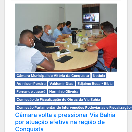
Câmara Municipal de Vitória da Conquista
Notícia
Adinilson Pereira
Valdemir Dias
Edjaime Rosa - Bibia
Fernando Jacaré
Hermínio Oliveira
Comissão de Fiscalização de Obras da Via Bahia
Comissão Parlamentar de Intervenções Rodoviárias e Fiscalização 
Câmara volta a pressionar Via Bahia
por atuação efetiva na região de
Conquista