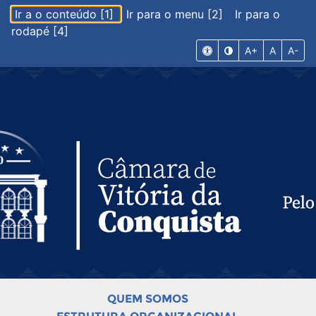
Ir a o conteúdo [1]
Ir para o menu [2]
Ir para o
rodapé [4]
A+
A
A-
QUEM SOMOS