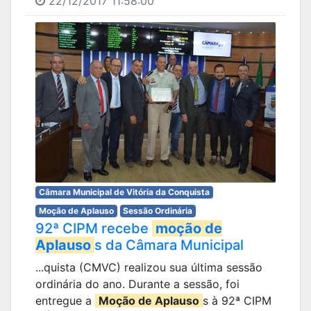
22/12/2017 11:58:00
Câmara Municipal de Vitória da Conquista
Moção de Aplauso
Sessão Ordinária
92ª CIPM recebe
moção de
Aplauso
s da Câmara Municipal
...quista (CMVC) realizou sua última sessão
ordinária do ano. Durante a sessão, foi
entregue a
Moção de Aplauso
s à 92ª CIPM