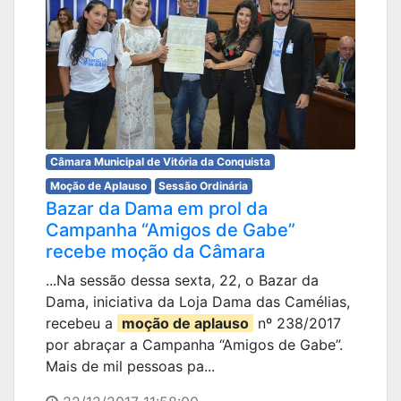
Câmara Municipal de Vitória da Conquista
Moção de Aplauso
Sessão Ordinária
Bazar da Dama em prol da
Campanha “Amigos de Gabe”
recebe moção da Câmara
...Na sessão dessa sexta, 22, o Bazar da
Dama, iniciativa da Loja Dama das Camélias,
recebeu a
moção de aplauso
nº 238/2017
por abraçar a Campanha “Amigos de Gabe”.
Mais de mil pessoas pa...