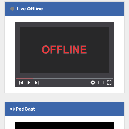
Live
Offline
PodCast