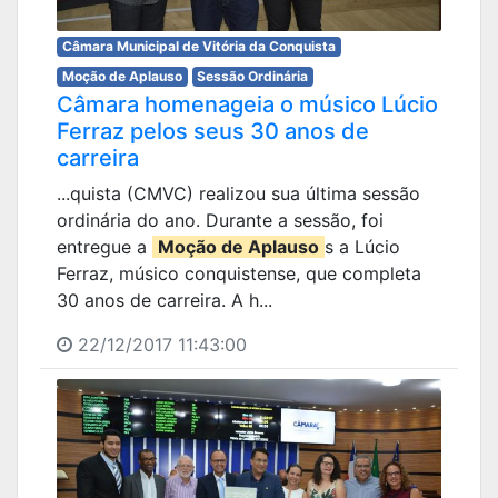
Câmara Municipal de Vitória da Conquista
Moção de Aplauso
Sessão Ordinária
Câmara homenageia o músico Lúcio
Ferraz pelos seus 30 anos de
carreira
...quista (CMVC) realizou sua última sessão
ordinária do ano. Durante a sessão, foi
entregue a
Moção de Aplauso
s a Lúcio
Ferraz, músico conquistense, que completa
30 anos de carreira. A h...
22/12/2017 11:43:00