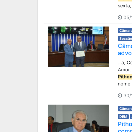
sexta,
05/
Câmara
Sessão
Câma
advo
...a, 
Amor.
Pitho
nome d
30/1
Câmara
DEM
Pith
comp