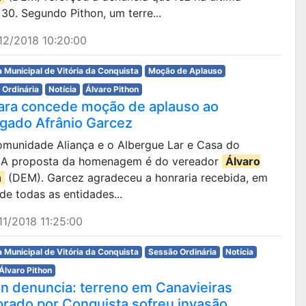
 30. Segundo Pithon, um terre...
12/2018 10:20:00
 Municipal de Vitória da Conquista
Moção de Aplauso
 Ordinária
Notícia
Álvaro Pithon
ra concede moção de aplauso ao
gado Afrânio Garcez
Comunidade Aliança e o Albergue Lar e Casa do
 A proposta da homenagem é do vereador
Álvaro
n
(DEM). Garcez agradeceu a honraria recebida, em
e todas as entidades...
1/2018 11:25:00
 Municipal de Vitória da Conquista
Sessão Ordinária
Notícia
Álvaro Pithon
on denuncia: terreno em Canavieiras
rado por Conquista sofreu invasão