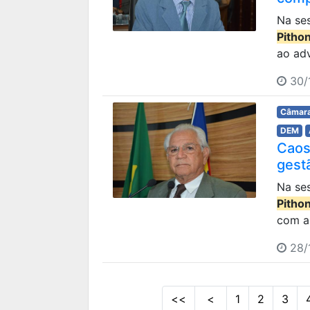
Na ses
Pitho
ao adv
30/1
Câmara
DEM
Caos
gest
Na ses
Pitho
com a 
28/1
<<
<
1
2
3