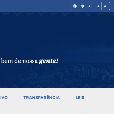
A+
A
A-
IVO
TRANSPARÊNCIA
LEIS