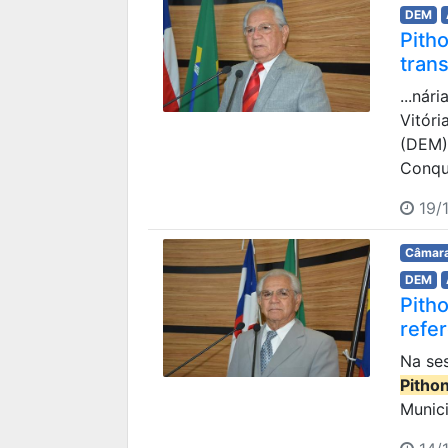
DEM
Pith
tran
...nár
Vitór
(DEM)
Conqu
19/1
Câmara
DEM
Pith
refe
Na ses
Pitho
Munici