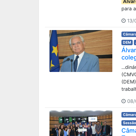
Álvar
para a
13/0
Câmara
DEM
Álva
cole
...din
(CMVC)
(DEM) 
trabal
08/
Câmara
Sessão
Câma