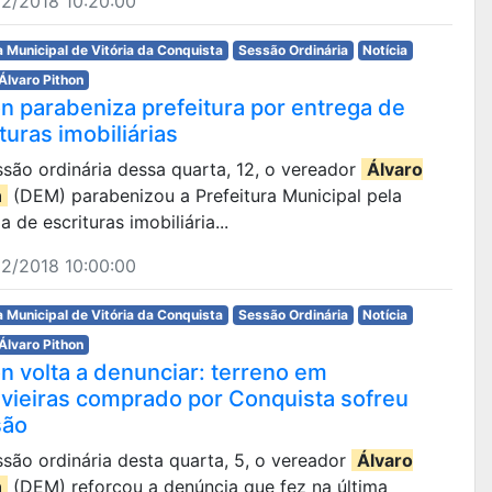
2/2018 10:20:00
 Municipal de Vitória da Conquista
Sessão Ordinária
Notícia
Álvaro Pithon
on parabeniza prefeitura por entrega de
turas imobiliárias
são ordinária dessa quarta, 12, o vereador
Álvaro
n
(DEM) parabenizou a Prefeitura Municipal pela
a de escrituras imobiliária...
2/2018 10:00:00
 Municipal de Vitória da Conquista
Sessão Ordinária
Notícia
Álvaro Pithon
on volta a denunciar: terreno em
vieiras comprado por Conquista sofreu
são
são ordinária desta quarta, 5, o vereador
Álvaro
n
(DEM) reforçou a denúncia que fez na última