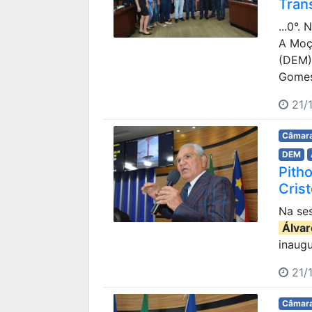
Tran
...0°.
A Moç
(DEM).
Gomes
21/1
Câmara
DEM
Pith
Cris
Na ses
Álvar
inaug
21/1
Câmara