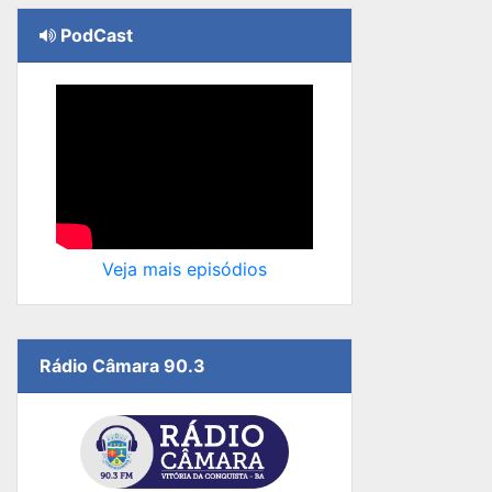
PodCast
Veja mais episódios
Rádio Câmara 90.3