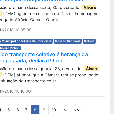
são ordinária dessa sexta, 30, o vereador
Álvaro
n
(DEM) agradeceu o apoio da Casa à homenagem
ogado Afrânio Garcez. O profi...
1/2018 10:35:00
 Municipal de Vitória da Conquista
Sessão Ordinária
Notícia
Álvaro Pithon
 do transporte coletivo é herança da
ão passada, declara Pithon
são ordinária dessa quarta, 28, o vereador
Álvaro
n
(DEM) afirmou que a Câmara tem se preocupado
situação do transporte colet...
1/2018 10:10:00
4
5
6
7
8
9
10
>
>>