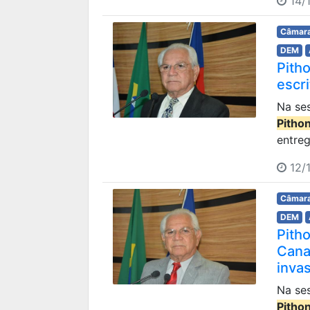
14/1
Câmara
DEM
Pith
escri
Na ses
Pitho
entreg
12/1
Câmara
DEM
Pith
Cana
inva
Na ses
Pitho