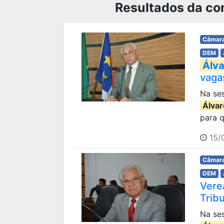
Resultados da con
Câmara
DEM
Álva
vaga
Na ses
Álvar
para 
15/
Câmara
DEM
Vere
Trib
Na ses