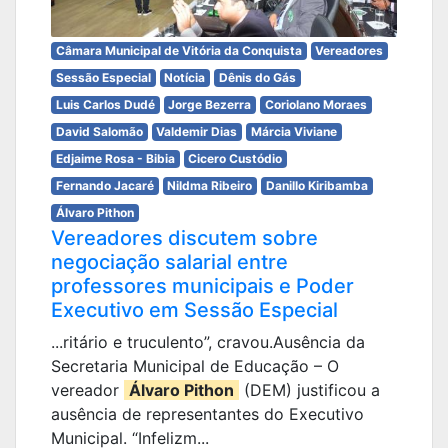
Câmara Municipal de Vitória da Conquista
Vereadores
Sessão Especial
Notícia
Dênis do Gás
Luis Carlos Dudé
Jorge Bezerra
Coriolano Moraes
David Salomão
Valdemir Dias
Márcia Viviane
Edjaime Rosa - Bibia
Cicero Custódio
Fernando Jacaré
Nildma Ribeiro
Danillo Kiribamba
Álvaro Pithon
Vereadores discutem sobre
negociação salarial entre
professores municipais e Poder
Executivo em Sessão Especial
...ritário e truculento”, cravou.Ausência da
Secretaria Municipal de Educação – O
vereador
Álvaro Pithon
(DEM) justificou a
ausência de representantes do Executivo
Municipal. “Infelizm...