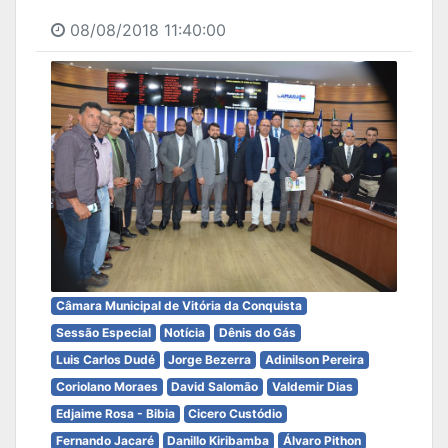
08/08/2018 11:40:00
Câmara Municipal de Vitória da Conquista
Sessão Especial
Notícia
Dênis do Gás
Luis Carlos Dudé
Jorge Bezerra
Adinilson Pereira
Coriolano Moraes
David Salomão
Valdemir Dias
Edjaime Rosa - Bibia
Cicero Custódio
Fernando Jacaré
Danillo Kiribamba
Álvaro Pithon