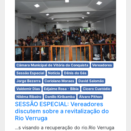
Câmara Municipal de Vitória da Conquista
Vereadores
Sessão Especial
Notícia
Dênis do Gás
Jorge Bezerra
Coriolano Moraes
David Salomão
Valdemir Dias
Edjaime Rosa - Bibia
Cicero Custódio
Nildma Ribeiro
Danillo Kiribamba
Álvaro Pithon
SESSÃO ESPECIAL: Vereadores
discutem sobre a revitalização do
Rio Verruga
...s visando a recuperação do rio.Rio Verruga