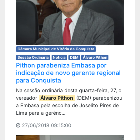
Câmara Municipal de Vitória da Conquista
Sessão Ordinária
Notícia
DEM
Álvaro Pithon
Pithon parabeniza Embasa por
indicação de novo gerente regional
para Conquista
Na sessão ordinária desta quarta-feira, 27, o
vereador
Álvaro Pithon
(DEM) parabenizou
a Embasa pela escolha de Joselito Pires de
Lima para a gerênc...
27/06/2018 09:15:00