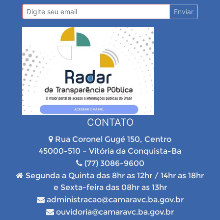
Enviar
CONTATO
Rua Coronel Gugé 150, Centro
45000-510 – Vitória da Conquista-Ba
(77) 3086-9600
Segunda a Quinta das 8hr as 12hr / 14hr as 18hr
e Sexta-feira das 08hr as 13hr
administracao@camaravc.ba.gov.br
ouvidoria@camaravc.ba.gov.br