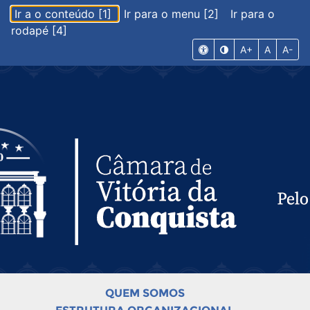
Ir a o conteúdo [1]
Ir para o menu [2]
Ir para o
rodapé [4]
A+
A
A-
QUEM SOMOS