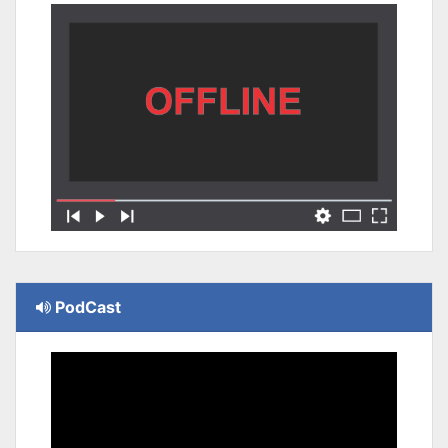
PodCast