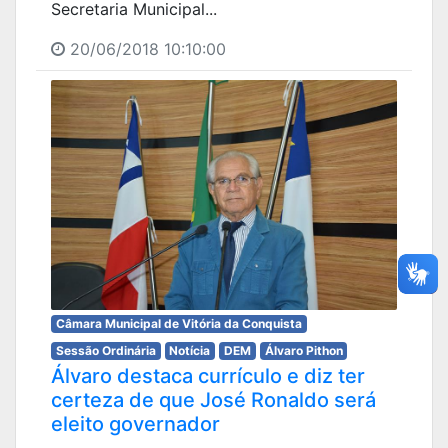
Secretaria Municipal...
20/06/2018 10:10:00
Câmara Municipal de Vitória da Conquista
Sessão Ordinária
Notícia
DEM
Álvaro Pithon
Álvaro destaca currículo e diz ter
certeza de que José Ronaldo será
eleito governador