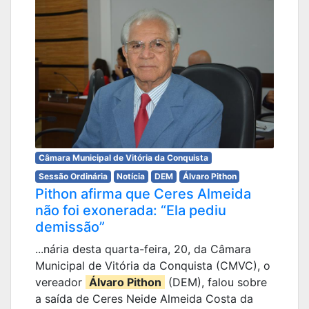
Câmara Municipal de Vitória da Conquista
Sessão Ordinária
Notícia
DEM
Álvaro Pithon
Pithon afirma que Ceres Almeida
não foi exonerada: “Ela pediu
demissão”
...nária desta quarta-feira, 20, da Câmara
Municipal de Vitória da Conquista (CMVC), o
vereador
Álvaro Pithon
(DEM), falou sobre
a saída de Ceres Neide Almeida Costa da