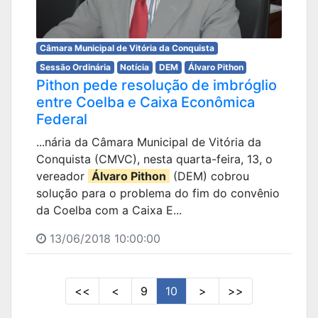
Câmara Municipal de Vitória da Conquista
Sessão Ordinária
Notícia
DEM
Álvaro Pithon
Pithon pede resolução de imbróglio
entre Coelba e Caixa Econômica
Federal
...nária da Câmara Municipal de Vitória da
Conquista (CMVC), nesta quarta-feira, 13, o
vereador
Álvaro Pithon
(DEM) cobrou
solução para o problema do fim do convênio
da Coelba com a Caixa E...
13/06/2018 10:00:00
<<
<
9
10
>
>>