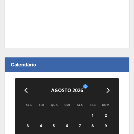
Calendário
0
AGOSTO 2026
SEG
TER
QUA
QUI
SEX
SAB
DOM
1
2
3
4
5
6
7
8
9