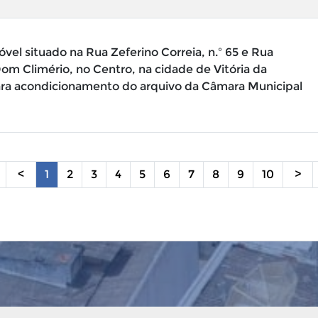
óvel situado na Rua Zeferino Correia, n.º 65 e Rua
om Climério, no Centro, na cidade de Vitória da
ara acondicionamento do arquivo da Câmara Municipal
<
1
2
3
4
5
6
7
8
9
10
>