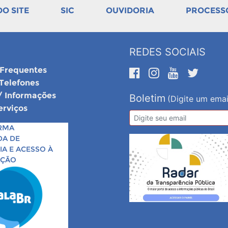
O SITE
SIC
OUVIDORIA
PROCESSO
REDES SOCIAIS
 Frequentes
 Telefones
/ Informações
Boletim
(Digite um emai
erviços
RMA
DA DE
A E ACESSO À
AÇÃO