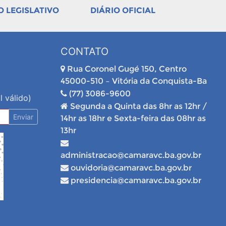
 LEGISLATIVO
DIÁRIO OFICIAL
CONTATO
Rua Coronel Gugé 150, Centro
45000-510 – Vitória da Conquista-Ba
(77) 3086-9600
l válido)
Segunda a Quinta das 8hr as 12hr /
Enviar
14hr as 18hr e Sexta-feira das 08hr as
13hr
administracao@camaravc.ba.gov.br
ouvidoria@camaravc.ba.gov.br
presidencia@camaravc.ba.gov.br