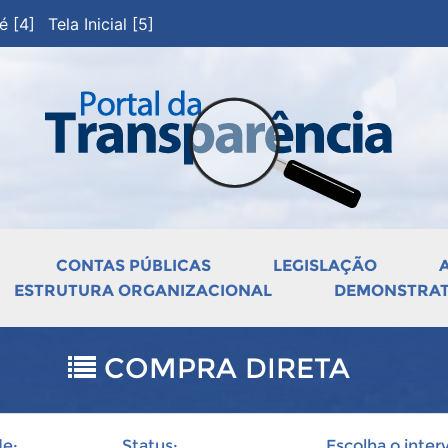
pé [4]
Tela Inicial [5]
CONTAS PÚBLICAS
LEGISLAÇÃO
ESTRUTURA ORGANIZACIONAL
DEMONSTRATI
COMPRA DIRETA
e:
Status:
Escolha o interv