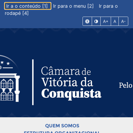
Ir a o conteúdo [1]
Ir para o menu [2]
Ir para o
rodapé [4]
A+
A
A-
QUEM SOMOS