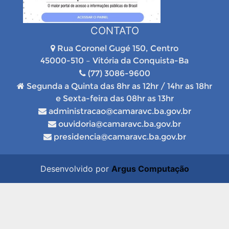
CONTATO
Rua Coronel Gugé 150, Centro
45000-510 – Vitória da Conquista-Ba
(77) 3086-9600
Segunda a Quinta das 8hr as 12hr / 14hr as 18hr
e Sexta-feira das 08hr as 13hr
administracao@camaravc.ba.gov.br
ouvidoria@camaravc.ba.gov.br
presidencia@camaravc.ba.gov.br
Desenvolvido por
Argus Computação