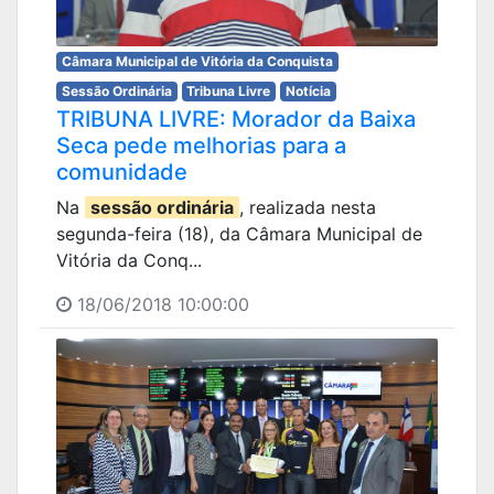
Câmara Municipal de Vitória da Conquista
Sessão Ordinária
Tribuna Livre
Notícia
TRIBUNA LIVRE: Morador da Baixa
Seca pede melhorias para a
comunidade
Na
sessão ordinária
, realizada nesta
segunda-feira (18), da Câmara Municipal de
Vitória da Conq...
18/06/2018 10:00:00