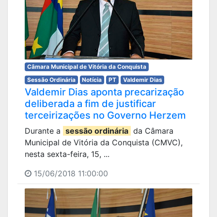
Câmara Municipal de Vitória da Conquista
Sessão Ordinária
Notícia
PT
Valdemir Dias
Valdemir Dias aponta precarização
deliberada a fim de justificar
terceirizações no Governo Herzem
Durante a
sessão ordinária
da Câmara
Municipal de Vitória da Conquista (CMVC),
nesta sexta-feira, 15, ...
15/06/2018 11:00:00