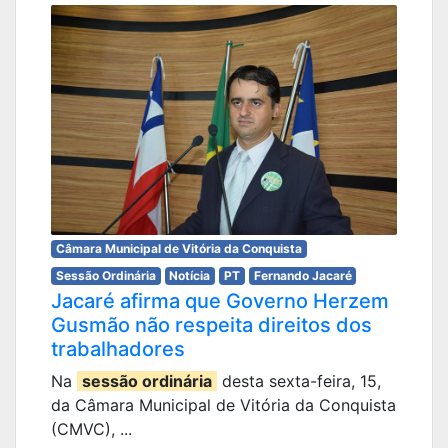
Câmara Municipal de Vitória da Conquista
Sessão Ordinária
Notícia
PT
Fernando Jacaré
Jacaré afirma que Governo Herzem
Gusmão não respeita direitos dos
trabalhadores
Na
sessão ordinária
desta sexta-feira, 15,
da Câmara Municipal de Vitória da Conquista
(CMVC), ...