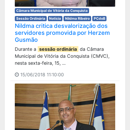
Câmara Municipal de Vitória da Conquista
Sessão Ordinária
Notícia
Nildma Ribeiro
PCdoB
Nildma critica desvalorização dos
servidores promovida por Herzem
Gusmão
Durante a
sessão ordinária
da Câmara
Municipal de Vitória da Conquista (CMVC),
nesta sexta-feira, 15, ...
15/06/2018 11:10:00