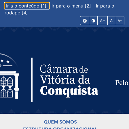
Ir a o conteúdo [1]
Ir para o menu [2]
Ir para o
rodapé [4]
A+
A
A-
QUEM SOMOS