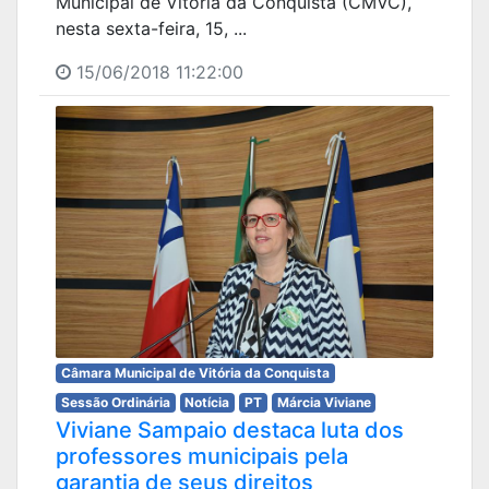
Municipal de Vitória da Conquista (CMVC),
nesta sexta-feira, 15, ...
15/06/2018 11:22:00
Câmara Municipal de Vitória da Conquista
Sessão Ordinária
Notícia
PT
Márcia Viviane
Viviane Sampaio destaca luta dos
professores municipais pela
garantia de seus direitos