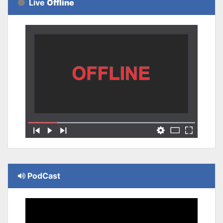
Live
Offline
PodCast