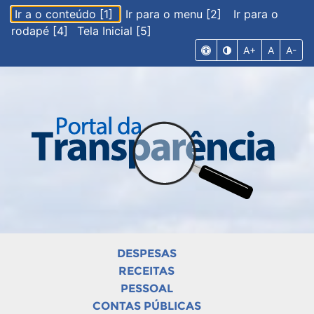
Ir a o conteúdo [1]
Ir para o menu [2]
Ir para o
rodapé [4]
Tela Inicial [5]
A+
A
A-
DESPESAS
RECEITAS
PESSOAL
CONTAS PÚBLICAS