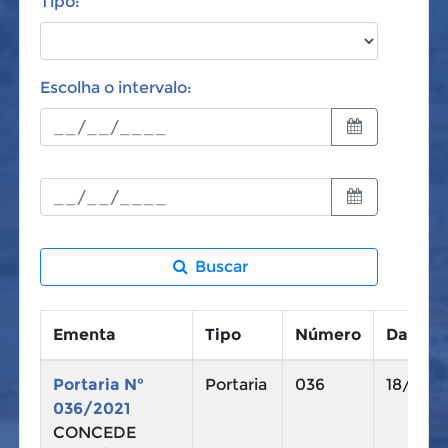
Tipo:
Escolha o intervalo:
Buscar
Ementa
Tipo
Número
Data
Portaria N°
Portaria
036
18/10/2
036/2021
CONCEDE