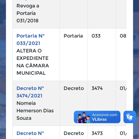
Revoga a
Portaria
031/2018
Portaria N°
Portaria
033
08/10/
033/2021
ALTERA O
EXPEDIENTE
NA CÂMARA
MUNICIPAL
Decreto N°
Decreto
3474
01/10/2
3474/2021
Nomeia
Hemerson Dias
Souza
Decreto N°
Decreto
3473
01/10/2