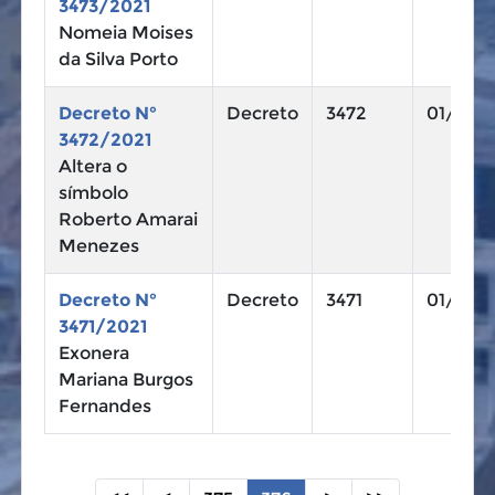
3473/2021
Nomeia Moises
da Silva Porto
Decreto N°
Decreto
3472
01/10/2
3472/2021
Altera o
símbolo
Roberto Amarai
Menezes
Decreto N°
Decreto
3471
01/10/2
3471/2021
Exonera
Mariana Burgos
Fernandes