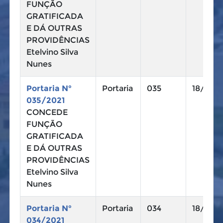
FUNÇÃO
GRATIFICADA
E DÁ OUTRAS
PROVIDÊNCIAS
Etelvino Silva
Nunes
Portaria N°
Portaria
035
18/10/2
035/2021
CONCEDE
FUNÇÃO
GRATIFICADA
E DÁ OUTRAS
PROVIDÊNCIAS
Etelvino Silva
Nunes
Portaria N°
Portaria
034
18/10/2
034/2021