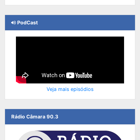
PodCast
Veja mais episódios
Rádio Câmara 90.3