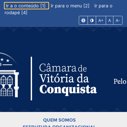
Ir a o conteúdo [1]
Ir para o menu [2]
Ir para o
rodapé [4]
A+
A
A-
QUEM SOMOS