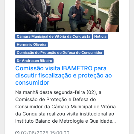
Câmara Municipal de Vitória da Conquista
Notícia
Hermínio Oliveira
Comissão de Proteção de Defesa do Consumidor
Dr Andreson Ribeiro
Comissão visita IBAMETRO para
discutir fiscalização e proteção ao
consumidor
Na manhã desta segunda-feira (02), a
Comissão de Proteção e Defesa do
Consumidor da Câmara Municipal de Vitória
da Conquista realizou visita institucional ao
Instituto Baiano de Metrologia e Qualidade...
02/06/2025 15:00:00