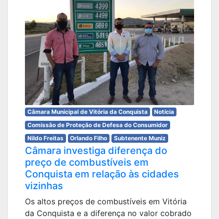
Câmara Municipal de Vitória da Conquista
Notícia
Comissão de Proteção de Defesa do Consumidor
Nildo Freitas
Orlando Filho
Subtenente Muniz
Câmara investiga diferença do
preço de combustíveis em
Conquista em relação às cidades
vizinhas
Os altos preços de combustíveis em Vitória
da Conquista e a diferença no valor cobrado