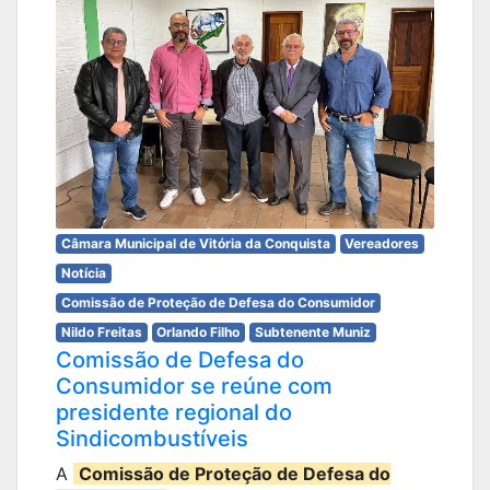
Câmara Municipal de Vitória da Conquista
Vereadores
Notícia
Comissão de Proteção de Defesa do Consumidor
Nildo Freitas
Orlando Filho
Subtenente Muniz
Comissão de Defesa do
Consumidor se reúne com
presidente regional do
Sindicombustíveis
A
Comissão de Proteção de Defesa do