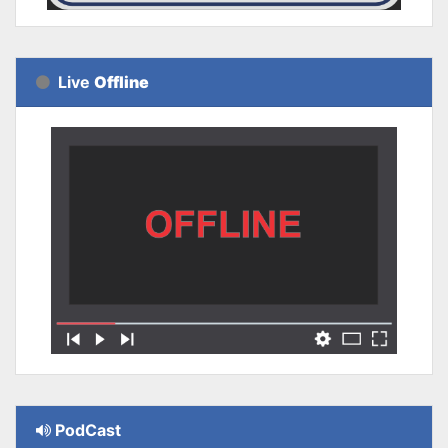
Live
Offline
PodCast